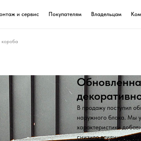
онтаж и сервис
Покупателям
Владельцам
Ком
о короба
Обновленна
декоративно
В продажу поступил о
наружного блока. Мы 
характеристики добави
снизило влияние короб