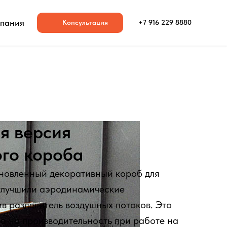
пания
Консультация
+7 916 229 8880
я версия
го короба
бновленный декоративный короб для
улучшили аэродинамические
в разделитель воздушных потоков. Это
а на производительность при работе на