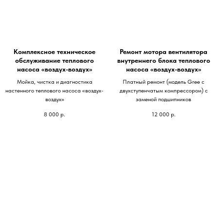
Комплексное техническое
Ремонт мотора вентилятора
обслуживание теплового
внутреннего блока теплового
насоса «воздух-воздух»
насоса «воздух-воздух»
Мойка, чистка и диагностика
Платный ремонт (модель Gree с
настенного теплового насоса «воздух-
двухступенчатым компрессором) с
воздух»
заменой подшипников
8 000
р.
12 000
р.