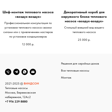
Шеф-монтаж теплового насоса
Декоративный короб для
«воздух-воздух»
наружного блока теплового
насоса «воздух-воздух»
Профессиональная консультация по
установке теплового насоса своими
Стильный внешний вид вашего
силами или с привлечением мастеров
теплового насоса
по установке кондиционеров
25 000
р.
12 000
р.
Решения для серийных домов
Все тепловые насосы
Монтаж
2021-2025 ©
ВИНДСОН
Тепловые насосы
Москва, Бережковская
набережная, 12Ас2
+7 916 229 8880