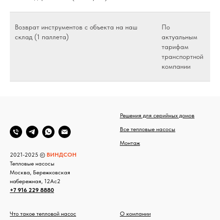
Возврат инструментов с объекта на наш
По
склад (1 паллета)
актуальным
тарифам
транспортной
компании
Решения для серийных домов
Все тепловые насосы
Монтаж
2021-2025 ©
ВИНДСОН
Тепловые насосы
Москва, Бережковская
набережная, 12Ас2
+7 916 229 8880
Что такое тепловой насос
О компании