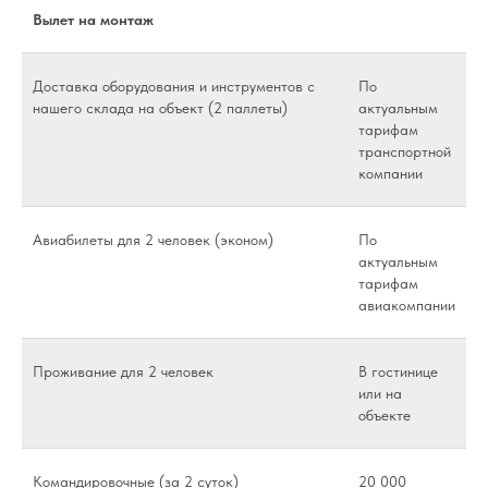
Вылет на монтаж
Доставка оборудования и инструментов с
По
нашего склада на объект (2 паллеты)
актуальным
тарифам
транспортной
компании
Авиабилеты для 2 человек (эконом)
По
актуальным
тарифам
авиакомпании
Проживание для 2 человек
В гостинице
или на
объекте
Командировочные (за 2 суток)
20 000