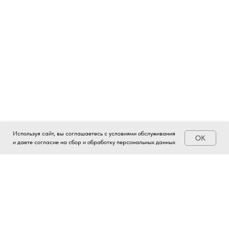
Используя сайт, вы соглашаетесь с условиями обслуживания
OK
и даете согласие на сбор и обработку персональных данных
Решения для серийных домов
Все тепловые насосы