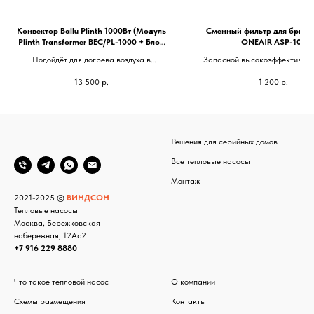
Конвектор Ballu Plinth 1000Вт (Модуль
Сменный фильтр для бризер
Plinth Transformer BEC/PL-1000 + Блок
ONEAIR ASP-100
управления BCT/EVU-4I WI-FI)
Подойдёт для догрева воздуха в
Запасной высокоэффективный
изолированных комнатах площадью до 20
HEPA Н13 предназначен для 
13 500
р.
1 200
р.
м² до комфортной температуры при
очистки воздуха, который по
закрытой двери
помещение (замена каждые
месяцев)
Решения для серийных домов
Все тепловые насосы
Монтаж
2021-2025 ©
ВИНДСОН
Тепловые насосы
Москва, Бережковская
набережная, 12Ас2
+7 916 229 8880
Что такое тепловой насос
О компании
Схемы размещения
Контакты