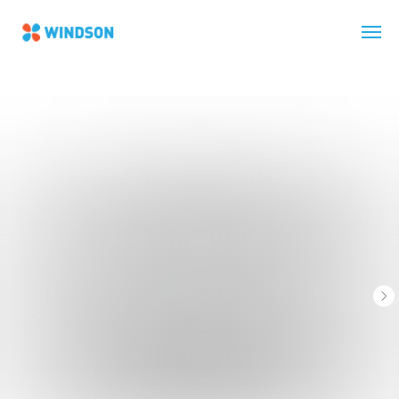
Главная
Все тепловые насосы «воздух-воздух»
Тепловой насос «воздух-воздух» Ballu Ice Peak Full DC
Inverter